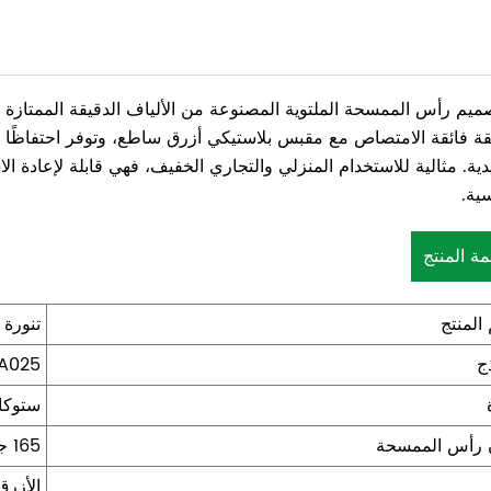
ميم رأس الممسحة الملتوية المصنوعة من الألياف الدقيقة الممتاز
قة فائقة الامتصاص مع مقبس بلاستيكي أزرق ساطع، وتوفر احتفاظًا فا
يدية. مثالية للاستخدام المنزلي والتجاري الخفيف، فهي قابلة لإعا
سية.
مة المنتج
المنتج
تنورة
ج
A025
ستوكا
 رأس الممسحة
165 جرام/مخصص
الأزر