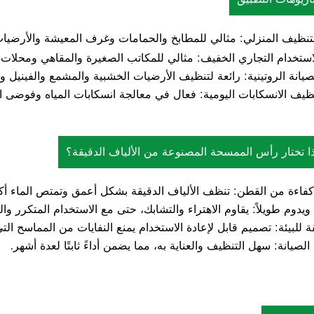
تنظيف المنزلي: مثالي للمطابخ والحمامات وغرف المعيشة والأرضيات
استخدام التجاري الخفيف: مثالي للمكاتب الصغيرة والمقاهي ومحلات ال
صيانة الروتينية: رائعة لتنظيف الأرضيات الخشبية والمشمع والفينيل و
ظيف الانسكابات اليومية: فعال في معالجة انسكابات المياه وفوضى الحي
ذا تختار رأس الممسحة المصنوعة من الألياف الدقيقة؟
كفاءة من القطن: تنظف الألياف الدقيقة بشكل أعمق وتمتص الماء أك
ويدوم طويلاً: يقاوم الاهتراء والتشابك، حتى مع الاستخدام المتكرر وا
 للبيئة: تصميم قابل لإعادة الاستخدام يمنع النفايات من المماسح التي
لصيانة: سهل التنظيف والعناية به، مما يضمن أداءً ثابتًا لعدة أشهر.