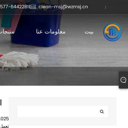
577-64422811
clean-msj@wzmsj.cn

بيت
معلومات عنا
منتجات
ا
A025