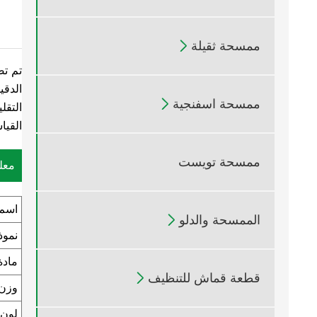
ممسحة ثقيلة

تم تص
الدقي
ممسحة اسفنجية

التقل
القيا
ممسحة تويست
معل
اسم 
الممسحة والدلو

نموذ
مادة
قطعة قماش للتنظيف

وزن
لون