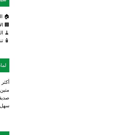
🏠 ال
🏢 ال
🧹 ال
🧴 تن
لما
أكثر 
متين 
صديقة
سهل ا