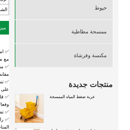
خيوط
الشر
ميز
ممسحة مطاطية
✅ امت
مكنسة وفرشاة
مع م
✅ مقب
مقابض
✅ تنظ
منتجات جديدة
على ا
✅ قاب
عربة ضغط المياه الممسحة
وفعال
✅ تصم
✅ راح
المنا