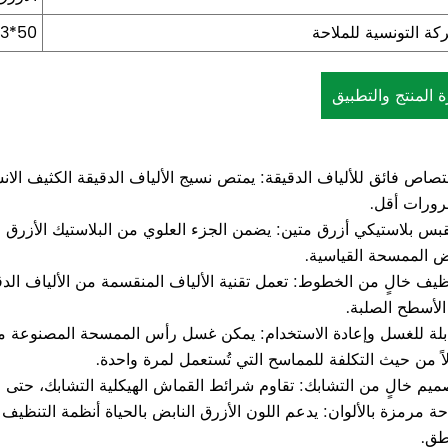
كة التونسية للملاحة
50*33*45=50 قطعة
ة المنتج والتطبيق
صاص فائق للألياف الدقيقة: يمتص نسيج الألياف الدقيقة الكثيف الان
رورات أقل.
س بلاستيكي أزرق متين: يضمن الجزء العلوي من البلاستيك الأزرق اللا
 الممسحة القياسية.
يف خالٍ من الخطوط: تعمل تقنية الألياف المنقسمة من الألياف الدق
لأسطح الصلبة.
لة للغسل وإعادة الاستخدام: يمكن غسل رأس الممسحة المصنوعة من الأل
اً من حيث التكلفة للمماسح التي تُستعمل لمرة واحدة.
يم خالٍ من التشابك: تقاوم شرائط القماش الهيكلية التشابك، حتى م
ة مرمزة بالألوان: يدعم اللون الأزرق النابض بالحياة أنظمة التنظيف ا
طق.