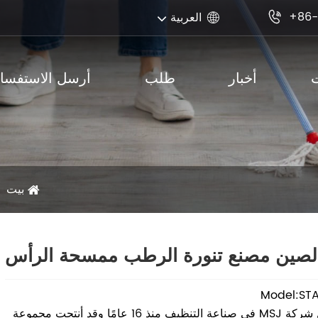
+86-
العربية


أخبار
طلب
أرسل الاستفسار
بيت
لصين مصنع تنورة الرطب ممسحة الرأس
Model:ST
تعمل شركة MSJ في صناعة التنظيف منذ 16 عامًا وقد أنتجت مجموعة