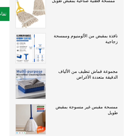
ممسحة قطنية صناعية بمقبض طويل
تفا
نافذة بمقبض من الألومنيوم وممسحة
زجاجية
مجموعة قماش تنظيف من الألياف
الدقيقة متعددة الأغراض
ممسحة مقبس غير منسوجة بمقبض
طويل